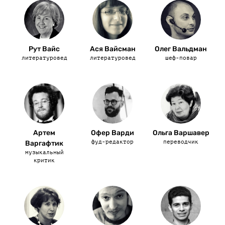
Рут Вайс
Ася Вайсман
Олег Вальдман
литературовед
литературовед
шеф-повар
Артем
Офер Варди
Ольга Варшавер
фуд-редактор
переводчик
Варгафтик
музыкальный
критик