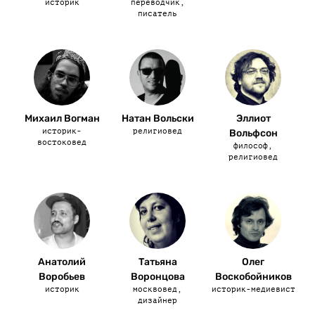
историк
переводчик,
писатель
Михаил Вогман
Натан Вольски
Эллиот
историк-
религиовед
Вольфсон
востоковед
философ,
религиовед
Анатолий
Татьяна
Олег
Воробьев
Воронцова
Воскобойников
историк
москвовед,
историк-медиевист
дизайнер