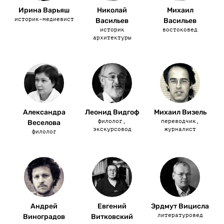
Ирина Варьяш
Николай
Михаил
историк-медиевист
Васильев
Васильев
историк
востоковед
архитектуры
Александра
Леонид Видгоф
Михаил Визель
филолог,
переводчик,
Веселова
экскурсовод
журналист
филолог
Андрей
Евгений
Эрдмут Вицисла
литературовед
Виноградов
Витковский