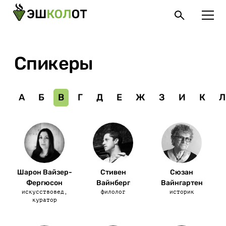
Спикеры
А
Б
В
Г
Д
Е
Ж
З
И
К
Л
Шарон Вайзер-
Стивен
Сюзан
Фергюсон
Вайнберг
Вайнгартен
искусствовед,
филолог
историк
куратор