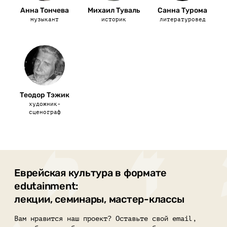
Анна Тончева
Михаил Туваль
Санна Турома
музыкант
историк
литературовед
Теодор Тэжик
художник-
сценограф
Еврейская культура в формате
edutainment:
лекции, семинары, мастер-классы
Вам нравится наш проект? Оставьте свой email,