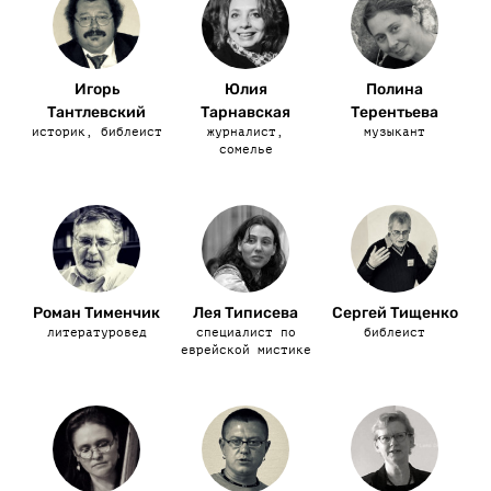
Игорь
Юлия
Полина
Тантлевский
Тарнавская
Терентьева
историк, библеист
журналист,
музыкант
сомелье
Роман Тименчик
Лея Типисева
Сергей Тищенко
литературовед
специалист по
библеист
еврейской мистике