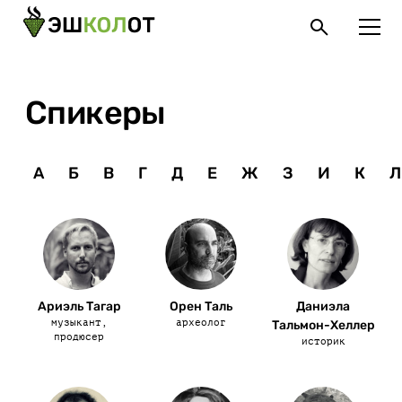
Спикеры
А
Б
В
Г
Д
Е
Ж
З
И
К
Л
Ариэль Тагар
Орен Таль
Даниэла
музыкант,
археолог
Тальмон-Хеллер
продюсер
историк