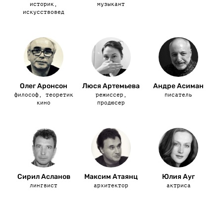
историк,
музыкант
искусствовед
Олег Аронсон
Люся Артемьева
Андре Асиман
философ, теоретик
режиссер,
писатель
кино
продюсер
Сирил Асланов
Максим Атаянц
Юлия Ауг
лингвист
архитектор
актриса