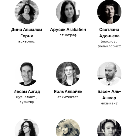
Дина Авшалом
Арусяк Агабабян
Светлана
этнограф
Горни
Адоньева
археолог
филолог,
фольклорист
Ивсам Азгад
Яэль Алвайль
Басем Аль-
журналист,
архитектор
Ашкар
куратор
музыкант