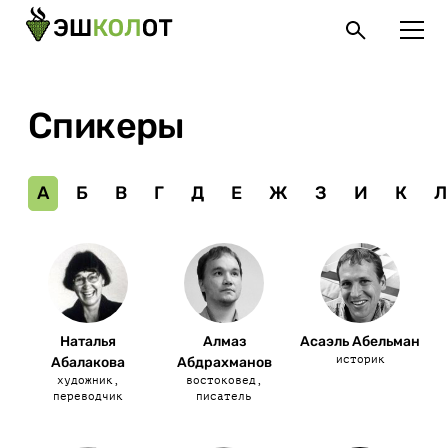
Спикеры
А
Б
В
Г
Д
Е
Ж
З
И
К
Л
Наталья
Алмаз
Асаэль Абельман
историк
Абалакова
Абдрахманов
художник,
востоковед,
переводчик
писатель