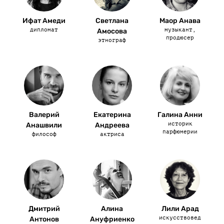
Ифат Амеди
Светлана
Маор Анава
дипломат
музыкант,
Амосова
продюсер
этнограф
Валерий
Екатерина
Галина Анни
историк
Анашвили
Андреева
парфюмерии
философ
актриса
Дмитрий
Алина
Лили Арад
искусствовед
Антонов
Ануфриенко