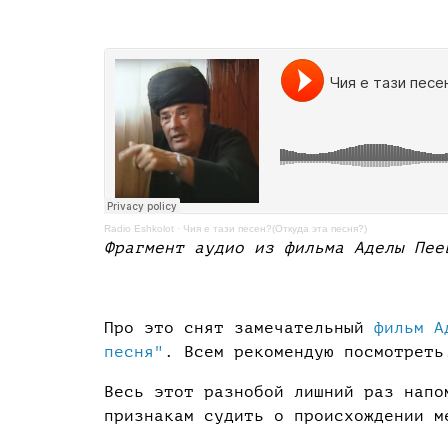
Radio Eshkolot
·
Чия е тази песен?(Откуда эта песня?)
Фрагмент аудио из фильма Аделы Пее
Про это снят замечательный
фильм А
песня"
. Всем рекомендую посмотреть
Весь этот разнобой лишний раз напо
признакам судить о происхождении 