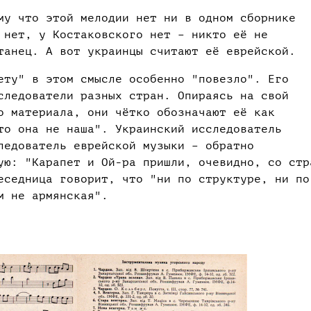
му что этой мелодии нет ни в одном сборнике
 нет, у Костаковского нет – никто её не
танец. А вот украинцы считают её еврейской.
ету" в этом смысле особенно "повезло". Его
следователи разных стран. Опираясь на свой
о материала, они чётко обозначают её как
то она не наша". Украинский исследователь
ледователь еврейской музыки – обратно
ую: "Карапет и Ой-ра пришли, очевидно, со стр
еседница говорит, что "ни по структуре, ни по
м не армянская".