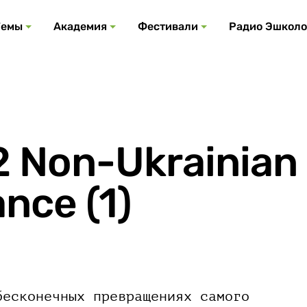
Все события
Все подкасты
Все фестивали
Посмотреть все
Все темы
Темы
Академия
Фестивали
Радио Эшколо
 Non-Ukrainian
nce (1)
бесконечных превращениях самого