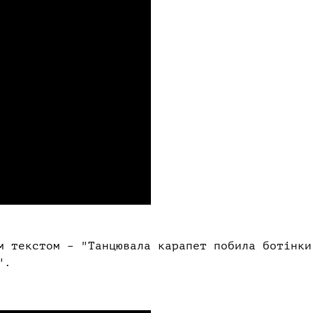
м текстом – "Танцювала карапет побила ботінки
и".