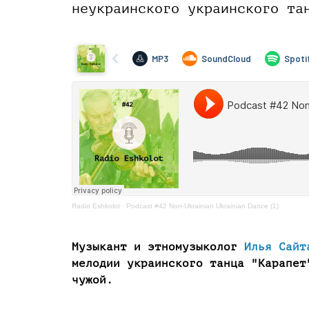
неукраинского украинского та
Radio Eshkolot
·
Podcast #42 Non-Ukrainian Ukrainian Dance (1)
Музыкант и этномузыколог
Илья Сайт
мелодии украинского танца "Карапет
чужой.