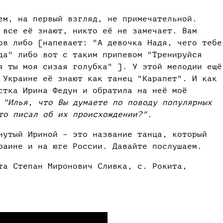
чем, на первый взгляд, не примечательной.
 все её знают, никто её не замечает. Вам
ов либо [напевает: "А девочка Надя, чего тебе
да" либо вот с таким припевом "Тренируйся
я ты моя сизая голубка" ]. У этой мелодии ещё
 Украине её знают как танец "Карапет". И как
стка Ирина Федун и обратила на неё моё
:
"Илья, что Вы думаете по поводу популярных
то писал об их происхождении?"
.
нутый Ириной – это название танца, который
раине и на юге России. Давайте послушаем.
та Степан Миронович Сливка, с. Рокита,