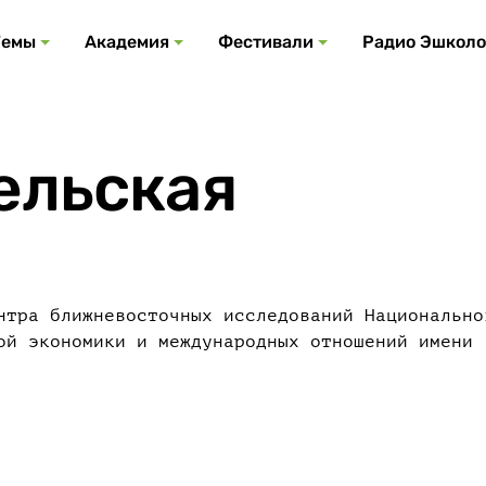
Все события
Все подкасты
Все фестивали
Посмотреть все
Все темы
Темы
Академия
Фестивали
Радио Эшколо
ельская
нтра ближневосточных исследований Национально
ой экономики и международных отношений имени