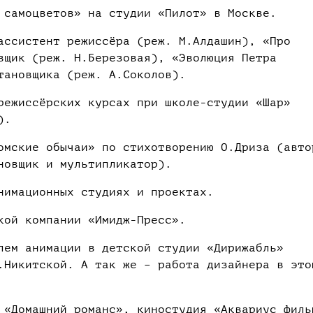
 самоцветов» на студии «Пилот» в Москве.
ассистент режиссёра (реж. М.Алдашин), «Про
вщик (реж. Н.Березовая), «Эволюция Петра
тановщика (реж. А.Соколов).
режиссёрских курсах при школе-студии «Шар»
).
омские обычаи» по стихотворению О.Дриза (авто
новщик и мультипликатор).
нимационных студиях и проектах.
кой компании «Имидж-Пресс».
лем анимации в детской студии «Дирижабль»
.Никитской. А так же – работа дизайнера в это
 «Домашний романс», киностудия «Аквариус филь