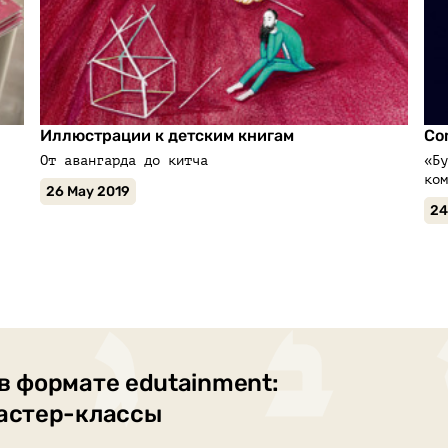
Иллюстрации к детским книгам
Co
От авангарда до китча
«Бу
ком
26 May 2019
24
в формате edutainment:
мастер-классы