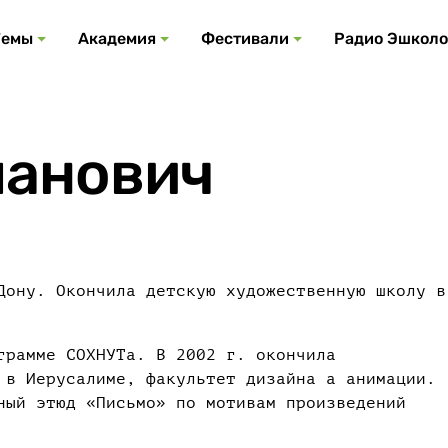
Все события
Все подкасты
Все фестивали
Посмотреть все
Все темы
Темы
Академия
Фестивали
Радио Эшколо
манович
Дону. Окончила детскую художественную школу в
грамме СОХНУТа. В 2002 г. окончила
 в Иерусалиме, факультет дизайна а анимации.
ный этюд «Письмо» по мотивам произведений