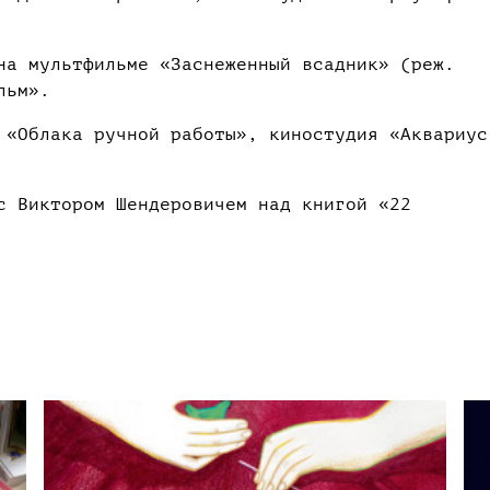
на мультфильме «Заснеженный всадник» (реж.
льм».
 «Облака ручной работы», киностудия «Аквариус
с Виктором Шендеровичем над книгой «22