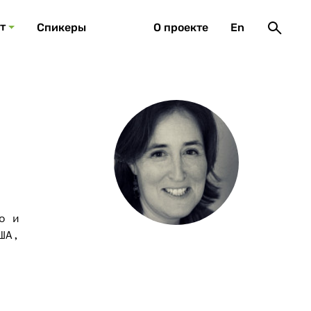
т
Спикеры
О проекте
En
о и
ША,