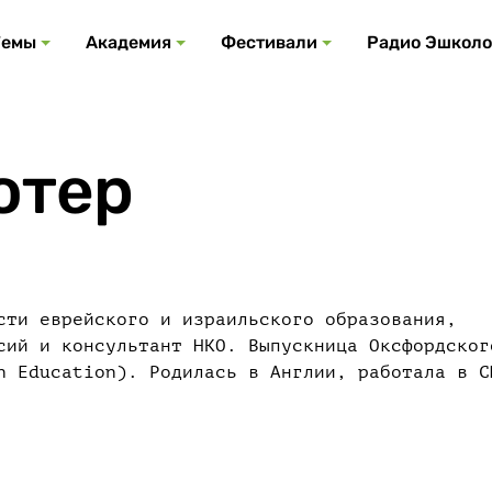
Все события
Все подкасты
Все фестивали
Посмотреть все
Все темы
Темы
Академия
Фестивали
Радио Эшколо
отер
сти еврейского и израильского образования,
сий и консультант НКО. Выпускница Оксфордског
n Education). Родилась в Англии, работала в С