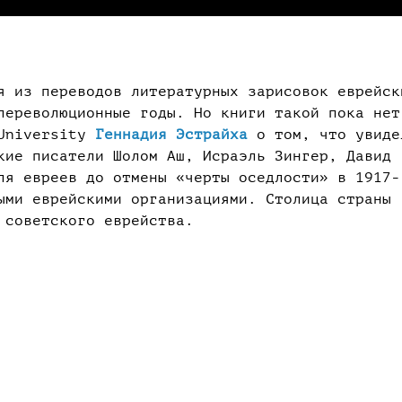
я из переводов литературных зарисовок еврейск
лереволюционные годы. Но книги такой пока нет
 University
Геннадия Эстрайха
о том, что увиде
кие писатели Шолом Аш, Исраэль Зингер, Давид
ля евреев до отмены «черты оседлости» в 1917-
ыми еврейскими организациями. Столица страны
 советского еврейства.