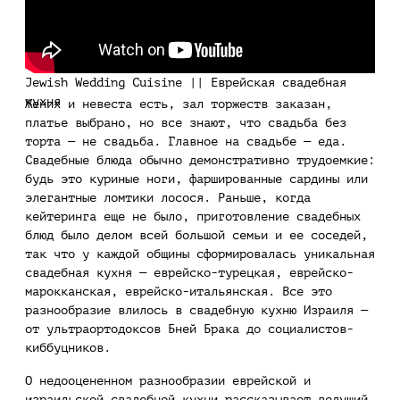
Jewish Wedding Cuisine || Еврейская свадебная
кухня
Жених и невеста есть, зал торжеств заказан,
платье выбрано, но все знают, что свадьба без
торта — не свадьба. Главное на свадьбе — еда.
Свадебные блюда обычно демонстративно трудоемкие:
будь это куриные ноги, фаршированные сардины или
элегантные ломтики лосося. Раньше, когда
кейтеринга еще не было, приготовление свадебных
блюд было делом всей большой семьи и ее соседей,
так что у каждой общины сформировалась уникальная
свадебная кухня — еврейско-турецкая, еврейско-
марокканская, еврейско-итальянская. Все это
разнообразие влилось в свадебную кухню Израиля —
от ультраортодоксов Бней Брака до социалистов-
киббуцников.
О недооцененном разнообразии еврейской и
израильской свадебной кухни рассказывает ведущий