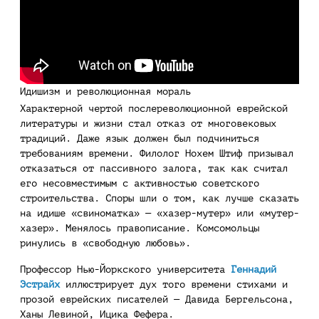
Идишизм и революционная мораль
Характерной чертой послереволюционной еврейской
литературы и жизни стал отказ от многовековых
традиций. Даже язык должен был подчиниться
требованиям времени. Филолог Нохем Штиф призывал
отказаться от пассивного залога, так как считал
его несовместимым с активностью советского
строительства. Споры шли о том, как лучше сказать
на идише «свиноматка» — «хазер-мутер» или «мутер-
хазер». Менялось правописание. Комсомольцы
ринулись в «свободную любовь».
Профессор Нью-Йоркского университета
Геннадий
Эстрайх
иллюстрирует дух того времени стихами и
прозой еврейских писателей — Давида Бергельсона,
Ханы Левиной, Ицика Фефера.