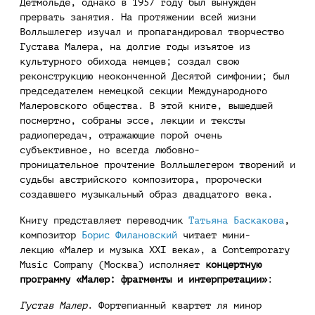
Детмольде, однако в 1957 году был вынужден
прервать занятия. На протяжении всей жизни
Волльшлегер изучал и пропагандировал творчество
Густава Малера, на долгие годы изъятое из
культурного обихода немцев; создал свою
реконструкцию неоконченной Десятой симфонии; был
председателем немецкой секции Международного
Малеровского общества. В этой книге, вышедшей
посмертно, собраны эссе, лекции и тексты
радиопередач, отражающие порой очень
субъективное, но всегда любовно-
проницательное прочтение Волльшлегером творений и
судьбы австрийского композитора, пророчески
создавшего музыкальный образ двадцатого века.
Книгу представляет переводчик
Татьяна Баскакова
,
композитор
Борис Филановский
читает мини-
лекцию «Малер и музыка XXI века», а Contemporary
Music Company (Москва) исполняет
концертную
программу «Малер: фрагменты и интерпретации»
:
Густав Малер
. Фортепианный квартет ля минор