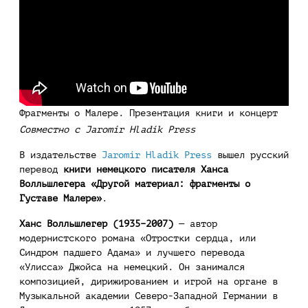
Фрагменты о Малере. Презентация книги и концерт
Совместно с Jaromír Hladík Press
В издательстве
Jaromír Hladík Press
вышел русский
перевод
книги немецкого писателя Ханса
Волльшлегера «Другой материал: фрагменты о
Густаве Малере»
.
Ханс Волльшлегер (1935–2007)
— автор
модернистского романа «Отростки сердца, или
Синдром падшего Адама» и лучшего перевода
«Улисса» Джойса на немецкий. Он занимался
композицией, дирижированием и игрой на органе в
Музыкальной академии Северо-Западной Германии в