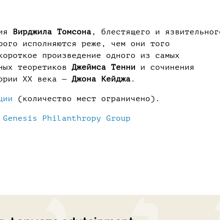
ния
Вирджила Томсона
, блестящего и язвительног
рого исполняются реже, чем они того
короткое произведение одного из самых
ьных теоретиков
Джеймса Тенни
и сочинения
тории XX века —
Джона Кейджа
.
ции
(количество мест ограничено).
е
Genesis Philanthropy Group