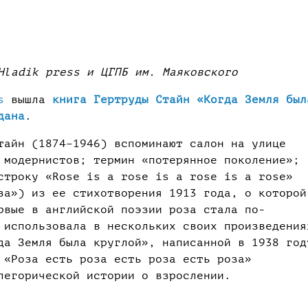
Hladik press и ЦГПБ им. Маяковского
s
вышла
книга Гертруды Стайн «Когда Земля был
дана
.
тайн (1874–1946) вспоминают салон на улице
 модернистов; термин «потерянное поколение»;
строку «Rose is a rose is a rose is a rose»
за») из ее стихотворения 1913 года, о которой
рвые в английской поэзии роза стала по-
 использовала в нескольких своих произведения
да Земля была круглой», написанной в 1938 год
 «Роза есть роза есть роза есть роза»
легорической истории о взрослении.