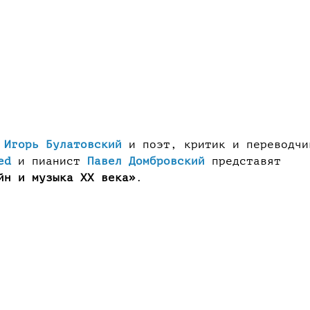
ь
Игорь Булатовский
и поэт, критик и переводчи
ed
и пианист
Павел Домбровский
представят
йн и музыка XX века»
.