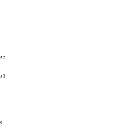
ие
ий
ю