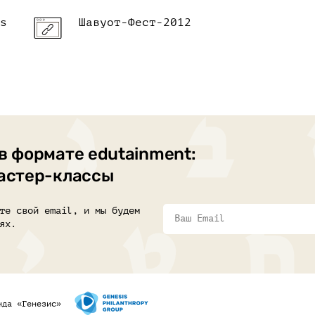
s
Шавуот-Фест-2012
в формате edutainment:
мастер-классы
те свой email, и мы будем
ях.
нда «Генезис»