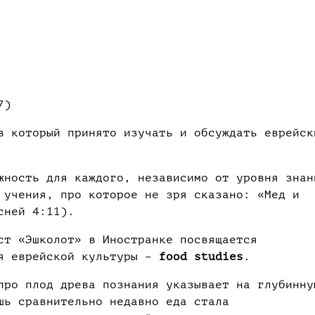
7)
 который принято изучать и обсуждать еврейск
ность для каждого, независимо от уровня знан
 учения, про которое не зря сказано: «Мед и
сней 4:11).
ст «Эшколот» в Иностранке посвящается
ия еврейской культуры –
food studies
.
про плод древа познания указывает на глубинну
шь сравнительно недавно еда стала