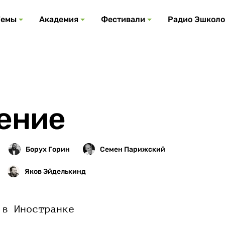
Все события
Все подкасты
Все фестивали
Посмотреть все
Все темы
Темы
Академия
Фестивали
Радио Эшколо
ение
 в Иностранке