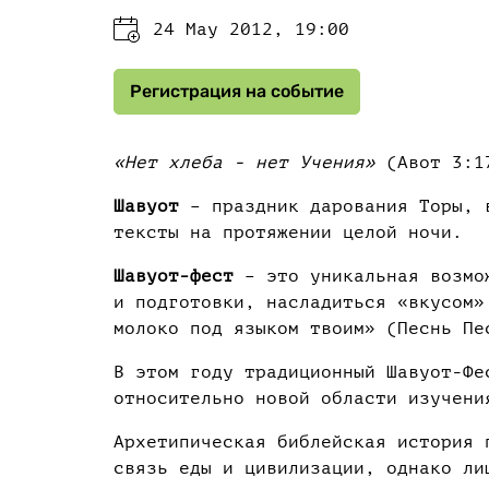
24 May 2012, 19:00
Регистрация на событие
«Нет хлеба - нет Учения»
(Авот 3:1
Шавуот
– праздник дарования Торы, в
тексты на протяжении целой ночи.
Шавуот-фест
– это уникальная возмож
и подготовки, насладиться «вкусом»
молоко под языком твоим» (Песнь Пе
В этом году традиционный Шавуот-Фе
относительно новой области изучен
Архетипическая библейская история 
связь еды и цивилизации, однако ли