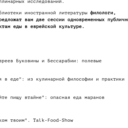
плинарных исследований.
иблиотеки иностранной литературы
филологи,
редложат вам две сессии одновременных публичн
ктам еды в еврейской культуре.
вреев Буковины и Бессарабии: полевые
я в еде": из кулинарной философии и практики
йте пищу втайне": опасная еда маранов
ком твоим". Talk-Food-Show