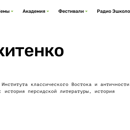
Все события
Все подкасты
Все фестивали
Посмотреть все
Все темы
Темы
Академия
Фестивали
Радио Эшколо
китенко
 Института классического Востока и античности
: история персидской литературы, история