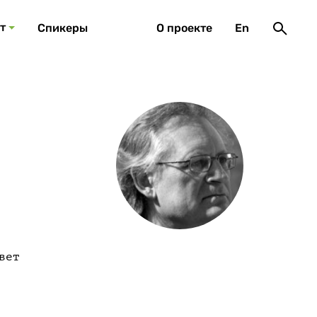
т
Спикеры
О проекте
En
вет