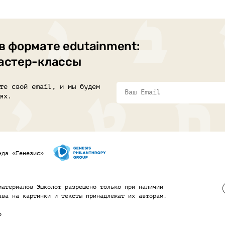
в формате edutainment:
мастер-классы
те свой email, и мы будем
ях.
нда «Генезис»
материалов Эшколот разрешено только при наличии
ава на картинки и тексты принадлежат их авторам.
o