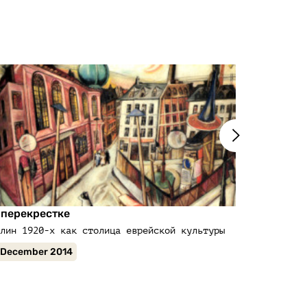
 перекрестке
Yiddish in 
лин 1920-х как столица еврейской культуры
Первые 150 
 December 2014
22 Decembe