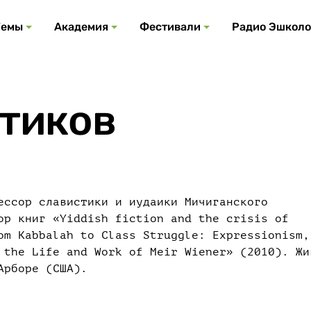
Все события
Все подкасты
Все фестивали
Посмотреть все
Все темы
Темы
Академия
Фестивали
Радио Эшколо
тиков
ессор славистики и иудаики Мичиганского
ор книг «Yiddish fiction and the crisis of
om Kabbalah to Class Struggle: Expressionism,
 the Life and Work of Meir Wiener» (2010). Жи
Арборе (США).