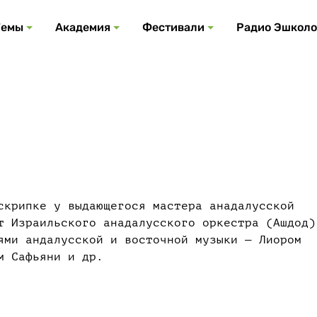
Все события
Все подкасты
Все фестивали
Посмотреть все
Все темы
Темы
Академия
Фестивали
Радио Эшколо
скрипке у выдающегося мастера анадалусской
т Израильского анадалусского оркестра (Ашдод)
ями андалусской и восточной музыки — Лиором
м Сафьяни и др.