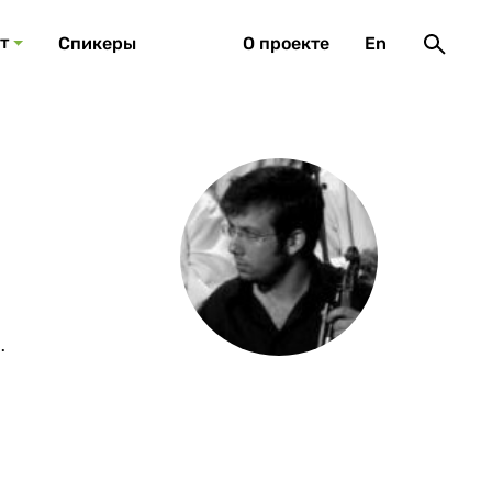
т
Спикеры
О проекте
En
.