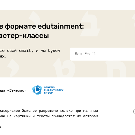
в формате edutainment:
мастер-классы
те свой email, и мы будем
ях.
нда «Генезис»
материалов Эшколот разрешено только при наличии
ава на картинки и тексты принадлежат их авторам.
o