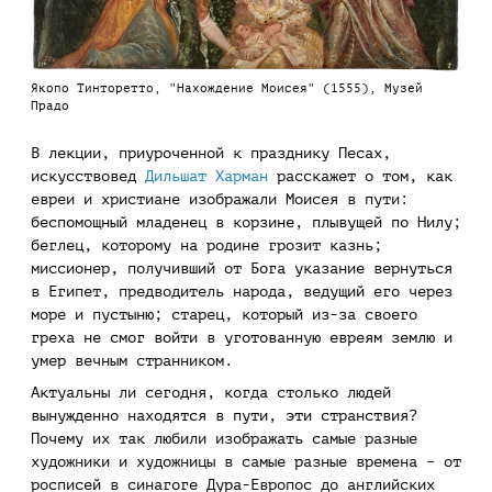
Якопо Тинторетто, "Нахождение Моисея" (1555), Музей
Прадо
В лекции, приуроченной к празднику Песах,
искусствовед
Дильшат Харман
расскажет о том, как
евреи и христиане изображали Моисея в пути:
беспомощный младенец в корзине, плывущей по Нилу;
беглец, которому на родине грозит казнь;
миссионер, получивший от Бога указание вернуться
в Египет, предводитель народа, ведущий его через
море и пустыню; старец, который из-за своего
греха не смог войти в уготованную евреям землю и
умер вечным странником.
Актуальны ли сегодня, когда столько людей
вынужденно находятся в пути, эти странствия?
Почему их так любили изображать самые разные
художники и художницы в самые разные времена – от
росписей в синагоге Дура-Европос до английских