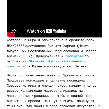
Сотворение мира и Апокалипсис в средневековом
искусстве
Лекция искусствоведа Дильшат Харман (Центр
визуальных исследований Средневековья и Нового
времени РГГУ), приуроченная к
экскурсии
по
экспозиции
"Калязин. Фрески затопленного
монастыря"
в Музее архитектуры им. Щусева.
Часть росписей уничтоженного Троицкого собора
Макарьева монастыря в Калязине посвящена
Сотворению мира и Апокалипсису, началу и концу
всего. Калязинские мастера опирались на
многовековые традиции, и чтобы в полной мере
оценить их фрески, нам нужно знать, почему эти
темы были так важны в средневековом искусстве. В