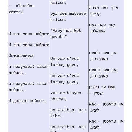
kritsn,
- «Так бог
אױף דער מצבה
хотел»
oyf der matseve
קריצן:
kritsn:
אַזױ האָט גאָט
“Azoy hot Got
געװאָלט.
И кто мимо пойдет
gevolt”.
И кто мимо пойдет
און װער ס׳װעט
Остановится
Un ver s’vet
פאַרבײַגײן,
farbay geyn,
и подумает: такая
און װער ס׳װעט
любовь,
un ver s’vet
פאַרבײַגײן,
farbay geyn,
и подумает: такая
װעט ער בלײַבן
любовь,
vet er blaybn
שטײן –
shteyn,
И дальше пойдет.
און טראַכטן – אַזאַ
un trakhtn: aza
ליבע,
libe,
און טראַכטן – אַזאַ
un trakhtn: aza
ליבע,