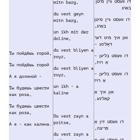
דו װעסט גײן מיטן
mitn barg,
באַרג
du vest geyn
דו װעסט גײן מיטן
mitn barg,
באַרג,
un ikh mit der
און איך מיט דער
doline,
דאָלינע –
du vest bliyen a
Ты пойдёшь горой,
דו װעסט בליען –
royz,
,
אַ רױז
Ты пойдёшь горой
du vest bliyen a
דו װעסט בליען –
royz,
А я долиной -
אַ רױז
un ikh - a
Ты будешь цвести
און איך אַ
kaline
как роза,
קאַלינע.
Ты будешь цвести
как роза,
Du vest zayn a
דו װעסט זײַן אַ
pritse,
А я - как калина.
פּריצה,
du vest zayn a
דו װעסט זײַן אַ