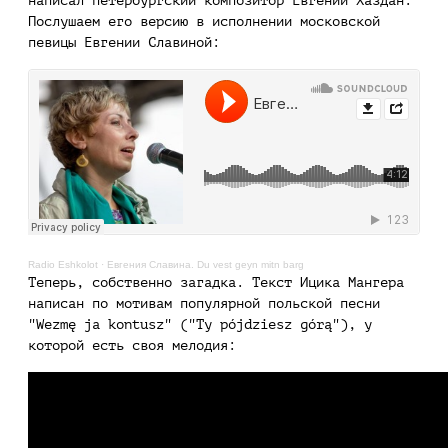
написал петербургский композитор Евгений Хаздан.
Послушаем его версию в исполнении московской
певицы Евгении Славиной:
Radio Eshkolot
·
Евгения Славина. Du vest geyn mitn barg
Теперь, собственно загадка. Текст Ицика Мангера
написан по мотивам популярной польской песни
"Wezmę ja kontusz" ("Ty pójdziesz górą"), у
которой есть своя мелодия: