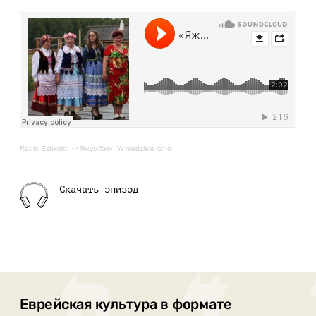
Radio Eshkolot
·
«Яжумбэк». W niedzielę rano
Скачать эпизод
Еврейская культура в формате