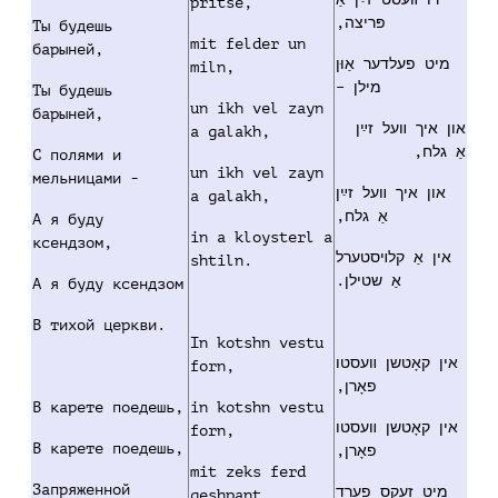
pritse,
פּריצה,
Ты будешь
mit felder un
барыней,
מיט פעלדער אַוּן
miln,
מילן –
Ты будешь
un ikh vel zayn
барыней,
און איך װעל זײַן
a galakh,
אַ גלח,
C полями и
un ikh vel zayn
мельницами -
און איך װעל זײַן
a galakh,
אַ גלח,
А я буду
in a kloysterl a
ксендзом,
אין אַ קלױסטערל
shtiln.
אַ שטילן.
А я буду ксендзом
В тихой церкви.
In kotshn vestu
אין קאָטשן װעסטו
forn,
פאָרן,
В карете поедешь,
in kotshn vestu
אין קאָטשן װעסטו
forn,
В карете поедешь,
פאָרן,
mit zeks ferd
Запряженной
מיט זעקס פערד
geshpant,