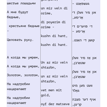
шестью лошадьми
געשפּאַנט –
un mir veln di
А мне будут
און מיר װעלן די
orime,
бедные,
אָרימע,
di poyerim di
крестьяне бедные
די פּױערים די
orime -
-
אָרימע –
kushn di hant,
Целовать руку.
קוּשן די האַנט.
kushn di hant.
А когда мы умрем,
און אַז מיר װעלן
Un az mir veln
שטאַרבן,
А когда мы умрем,
shtarbn,
און אַז מיר װעלן
Золотом, золотом,
un az mir veln
שטאַרבן,
shtarbn,
На надгробии
װעט מען מיט
нацарапают
vet men mit
גאָלד
gold,
На надгробии
אױף דער מצבה
нацарапают
oyf der matseve
קריצן,