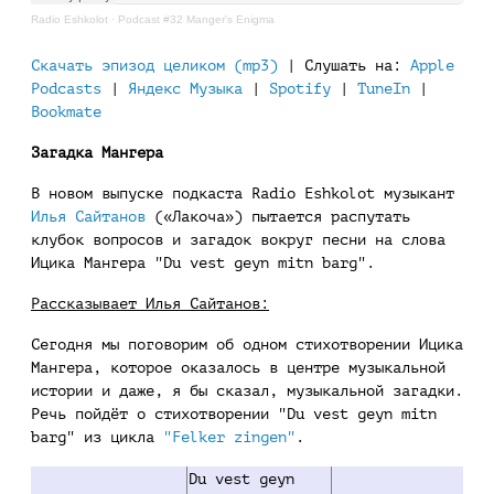
Radio Eshkolot
·
Podcast #32 Manger's Enigma
Скачать эпизод целиком (mp3)
| Слушать на:
Apple
Podcasts
|
Яндекс Музыка
|
Spotify
|
TuneIn
|
Bookmate
Загадка Мангера
В новом выпуске подкаста Radio Eshkolot музыкант
Илья Сайтанов
(«Лакоча») пытается распутать
клубок вопросов и загадок вокруг песни на слова
Ицика Мангера "Du vest geyn mitn barg".
Рассказывает Илья Сайтанов:
Сегодня мы поговорим об одном стихотворении Ицика
Мангера, которое оказалось в центре музыкальной
истории и даже, я бы сказал, музыкальной загадки.
Речь пойдёт о стихотворении "Du vest geyn mitn
barg" из цикла
"Felker zingen"
.
Du vest geyn