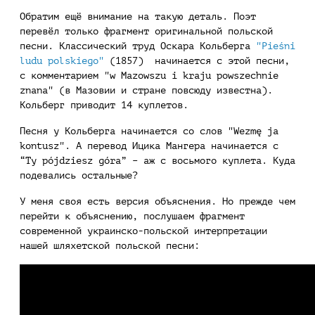
Обратим ещё внимание на такую деталь. Поэт
перевёл только фрагмент оригинальной польской
песни. Классический труд Оскара Кольберга
"Pieśni
ludu polskiego"
(1857) начинается с этой песни,
с комментарием "w Mazowszu i kraju powszechnie
znana" (в Мазовии и стране повсюду известна).
Кольберг приводит 14 куплетов.
Песня у Кольберга начинается со слов "Wezmę ja
kontusz". А перевод Ицика Мангера начинается с
“Ty pójdziesz góra” – аж с восьмого куплета. Куда
подевались остальные?
У меня своя есть версия объяснения. Но прежде чем
перейти к объяснению, послушаем фрагмент
современной украинско-польской интерпретации
нашей шляхетской польской песни: