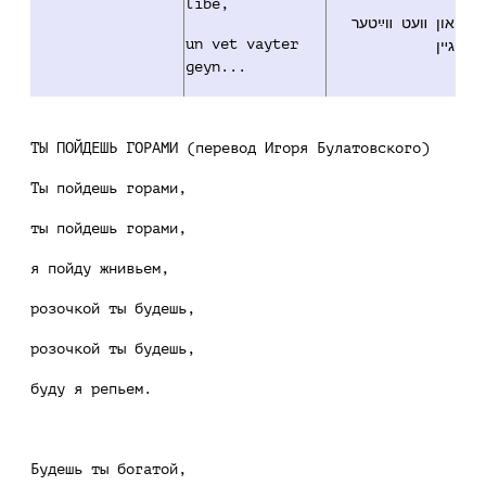
libe,
און װעט װײַטער
un vet vayter
גײן
geyn...
ТЫ ПОЙДЕШЬ ГОРАМИ (перевод Игоря Булатовского)
Ты пойдешь горами,
ты пойдешь горами,
я пойду жнивьем,
розочкой ты будешь,
розочкой ты будешь,
буду я репьем.
Будешь ты богатой,