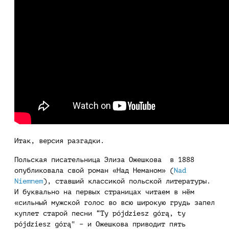
Итак, версия разгадки.
Польская писательница Элиза Ожешкова в 1888
опубликовала свой роман «Над Неманом» (
Nad
Niemnem
), ставший классикой польской литературы.
И буквально на первых страницах читаем в нём
«сильный мужской голос во всю широкую грудь запел
куплет старой песни “Ty pójǳiesz górą, ty
pójǳiesz górą" – и Ожешкова приводит пять