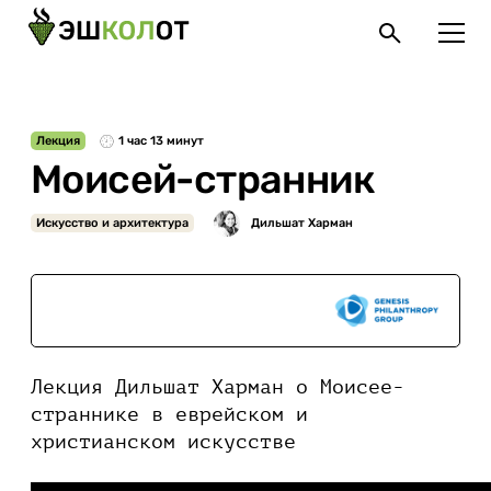
Лекция
1 час 13 минут
Моисей-странник
Искусство и архитектура
При поддержке
Лекция Дильшат Харман о Моисее-
страннике в еврейском и
христианском искусстве