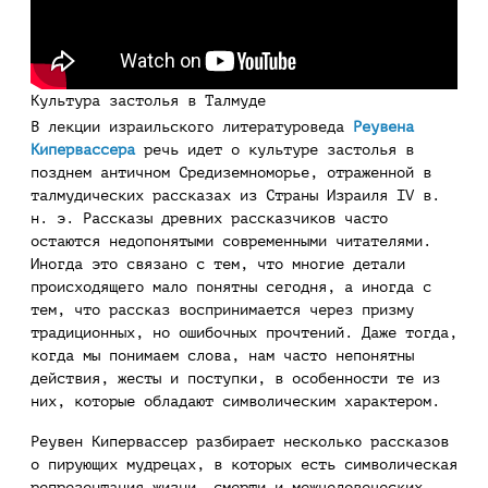
Культура застолья в Талмуде
В лекции израильского литературоведа
Реувена
Кипервассера
речь идет о культуре застолья в
позднем античном Средиземноморье, отраженной в
талмудических рассказах из Страны Израиля IV в.
н. э. Рассказы древних рассказчиков часто
остаются недопонятыми современными читателями.
Иногда это связано с тем, что многие детали
происходящего мало понятны сегодня, а иногда с
тем, что рассказ воспринимается через призму
традиционных, но ошибочных прочтений. Даже тогда,
когда мы понимаем слова, нам часто непонятны
действия, жесты и поступки, в особенности те из
них, которые обладают символическим характером.
Реувен Кипервассер разбирает несколько рассказов
о пирующих мудрецах, в которых есть символическая
репрезентация жизни, смерти и межчеловеческих