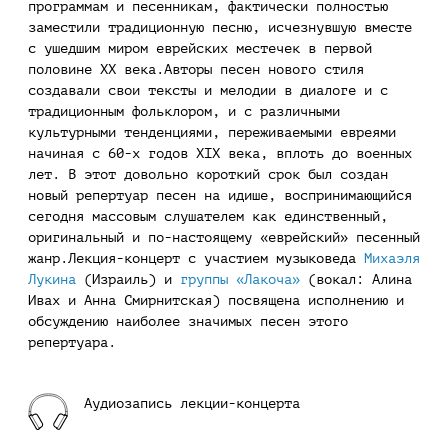
программам и песенникам, фактически полностью
заместили традиционную песню, исчезнувшую вместе
с ушедшим миром еврейских местечек в первой
половине XX века.Авторы песен нового стиля
создавали свои тексты и мелодии в диалоге и с
традиционным фольклором, и с различными
культурными тенденциями, переживаемыми евреями
начиная с 60-х годов XIX века, вплоть до военных
лет. В этот довольно короткий срок был создан
новый репертуар песен на идише, воспринимающийся
сегодня массовым слушателем как единственный,
оригинальный и по-настоящему «еврейский» песенный
жанр.Лекция-концерт с участием музыковеда
Михаэля
Лукина
(Израиль) и
группы «Лакоча»
(вокал: Алина
Ивах и Анна Смирнитская) посвящена исполнению и
обсуждению наиболее значимых песен этого
репертуара.
Аудиозапись лекции-концерта