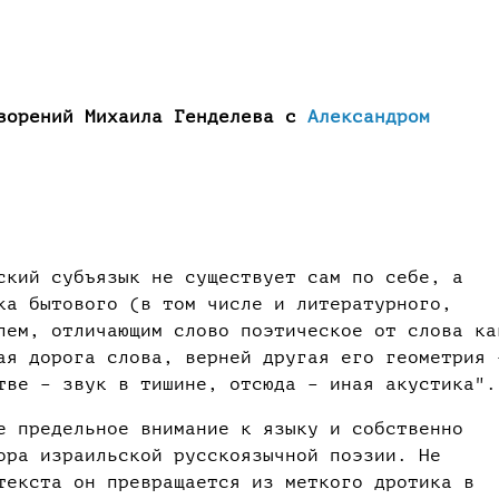
творений Михаила Генделева с
Александром
ский субъязык не существует сам по себе, а
ка бытового (в том числе и литературного,
лем, отличающим слово поэтическое от слова ка
ая дорога слова, верней другая его геометрия 
тве – звук в тишине, отсюда – иная акустика".
е предельное внимание к языку и собственно
ора израильской русскоязычной поэзии. Не
текста он превращается из меткого дротика в