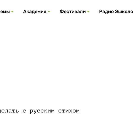
Все события
Все подкасты
Все фестивали
Посмотреть все
Все темы
Темы
Академия
Фестивали
Радио Эшколо
делать с русским стихом