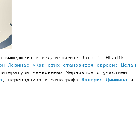
о вышедшего в издательстве Jaromir Hladik
эн-Левинас «Как стих становится евреем: Целан
итературы межвоенных Черновцов с участием
о
, переводчика и этнографа
Валерия Дымшица
и