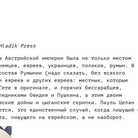
Hladik Press
ю Австрийской империи была не только местом
немцев, евреев, украинцев, поляков, румын. В
состав Румынии (надо сказать, без всякого
и евреев и других евреев: местных, которые
Гете в оригинале, и горячих бессарабцев,
ледниками Овидия и Пушкина, а этим двоим
вские дойны и цыганские скрипки. Пауль Целан 
ется, это единственный случай, когда пишущий 
та, пишущего на еврейском, а не наоборот.