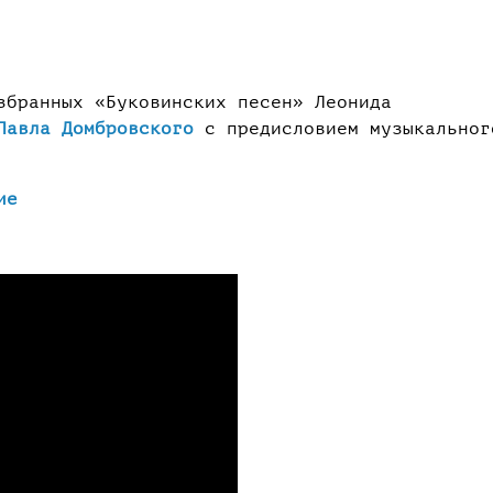
збранных «Буковинских песен» Леонида
Павла Домбровского
с предисловием музыкальног
ие