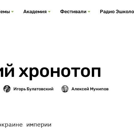
Все события
Все подкасты
Все фестивали
Посмотреть все
Все темы
Темы
Академия
Фестивали
Радио Эшколо
й хронотоп
окраине империи