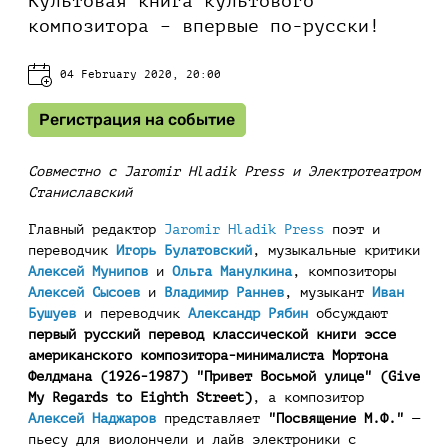
Культовая книга культового
композитора – впервые по-русски!
04 February 2020, 20:00
Регистрация на событие
Cовместно с Jaromir Hladik Press и Электротеатром
Станиславский
Главный редактор
Jaromir Hladik Press
поэт и
переводчик
Игорь Булатовский
, музыкальные критики
Алексей Мунипов
и
Ольга Манулкина
, композиторы
Алексей Сысоев
и
Владимир Раннев
, музыкант
Иван
Бушуев
и переводчик
Александр Рябин
обсуждают
первый русский перевод классической книги эссе
американского композитора-минималиста Мортона
Фелдмана (1926-1987) "Привет Восьмой улице" (Give
My Regards to Eighth Street)
, а композитор
Алексей Наджаров
представляет
"Посвящение М.Ф."
—
пьесу для виолончели и лайв электроники с