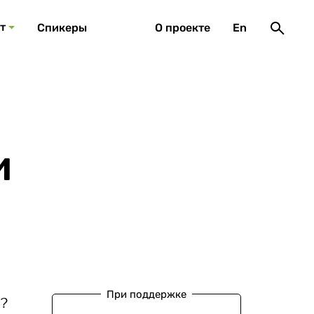
т
Спикеры
О проекте
En
и
При поддержке
?