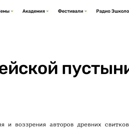
Все события
Все подкасты
Все фестивали
Посмотреть все
Все темы
Темы
Академия
Фестивали
Радио Эшколо
ейской пустын
ия и воззрения авторов древних свитков