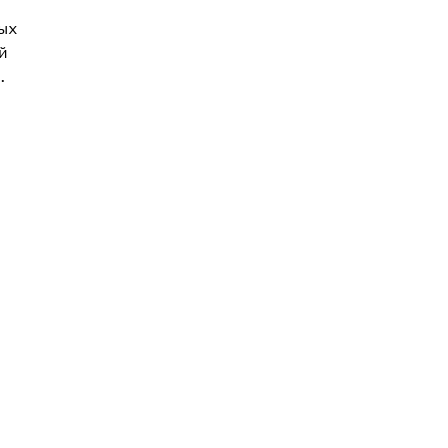
ых
й
.