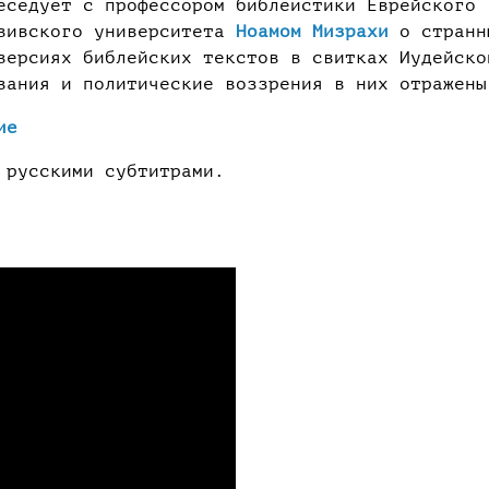
еседует с профессором библеистики Еврейского
Авивского университета
Ноамом Мизрахи
о странн
версиях библейских текстов в свитках Иудейско
вания и политические воззрения в них отражены
ие
 русскими субтитрами.