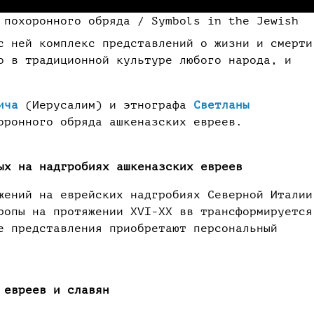
 похоронного обряда / Symbols in the Jewish
с ней комплекс представлений о жизни и смерти
о в традиционной культуре любого народа, и
ича
(Иерусалим) и этнографа
Светланы
оронного обряда ашкеназских евреев.
ых на надгробиях ашкеназских евреев
жений на еврейских надгробиях Северной Италии
ропы на протяжении XVI-XX вв трансформируется
е представления приобретают персональный
 евреев и славян