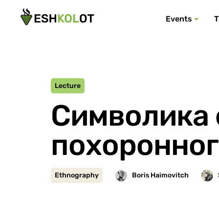
Events
T
Lecture
Символика 
похоронног
Ethnography