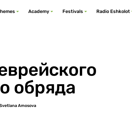
All podcasts
All events
All festivals
Show all
All themes
hemes
Academy
Festivals
Radio Eshkolot
еврейского
о обряда