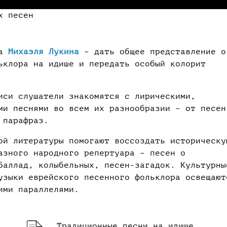
х песен
да
Михаэля Лукина
– дать общее представление о
ьклора на идише и передать особый колорит
иси слушатели знакомятся с лирическими,
ми песнями во всем их разнообразии – от песен
 парафраз.
ой литературы помогают воссоздать историческу
азного народного репертуара – песен о
баллад, колыбельных, песен-загадок. Культурны
узыки еврейского песенного фольклора освещают
ими параллелями.
Традиционные песни на идише