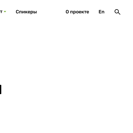
т
Спикеры
О проекте
En
н