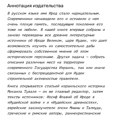
Аннотация издательства
В русском языке имя Ирод стало нарицательным.
Современники ненавидели его и оставили о нем
очень плохую память, последующие поколения его
тоже не любили. В нашей книге впервые собраны и
заново переведены все древние литературные
источники об Ироде Великом, царе Иудеи, что дает
возможность изучить их самостоятельно дабы
сформировать собственное мнение об этом
историческом персонаже. Другая задача — собрать
описания различных мест на территории
современного Государства Израиль, так или иначе
связанных с беспрецедентной для Иудеи
строительной активностью правителя.
Книга открывается статьей израильского историка
Михаила Туваля — он же главный редактор, затем
тексты источников: Иосиф Флавий об Ироде в
«Иудейской войне » и «Иудейских древностях»,
еврейские законоучители эпохи Мишны и Талмуда,
греческие и римские авторы, раннехристианские