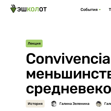
События
Лекция
Convivenci
меньшинст
средневеко
История