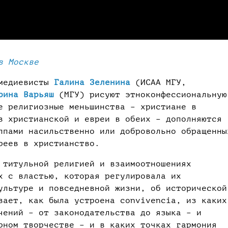
в Москве
-медиевисты
Галина Зеленина
(ИСАА МГУ,
рина Варьяш
(МГУ) рисуют этноконфессиональную
е религиозные меньшинства – христиане в
в христианской и евреи в обеих – дополняются
ппами насильственно или добровольно обращенны
реев в христианство.
 титульной религией и взаимоотношениях
х с властью, которая регулировала их
ультуре и повседневной жизни, об исторической
вает, как была устроена convivencia, из каких
чений – от законодательства до языка – и
рном творчестве – и в каких точках гармония