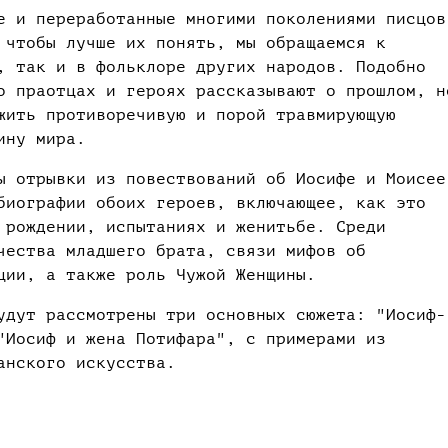
е и переработанные многими поколениями писцов
 чтобы лучше их понять, мы обращаемся к
, так и в фольклоре других народов. Подобно
о праотцах и героях рассказывают о прошлом, н
жить противоречивую и порой травмирующую
ину мира.
ы отрывки из повествований об Иосифе и Моисее
биографии обоих героев, включающее, как это
 рождении, испытаниях и женитьбе. Среди
чества младшего брата, связи мифов об
ции, а также роль Чужой Женщины.
удут рассмотрены три основных сюжета: "Иосиф-
"Иосиф и жена Потифара", с примерами из
анского искусства.