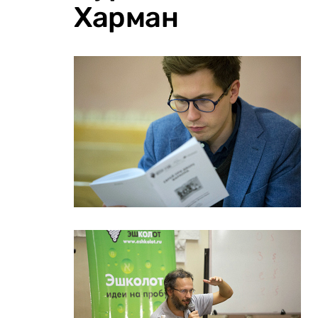
Харман