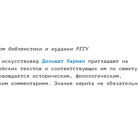
ом библеистики и иудаики РГГУ
искусствовед
Дильшат Харман
приглашают на
ейских текстов и соответствующих им по сюжету
овождается историческим, филологическим,
ким комментарием. Знание иврита не обязательн