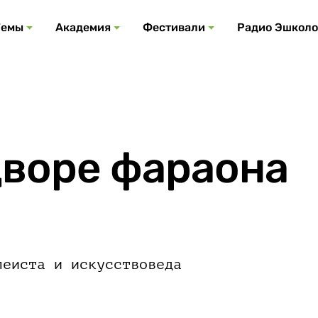
Все события
Все подкасты
Все фестивали
Посмотреть все
Все темы
Темы
Академия
Фестивали
Радио Эшколо
дворе фараона
леиста и искусствоведа