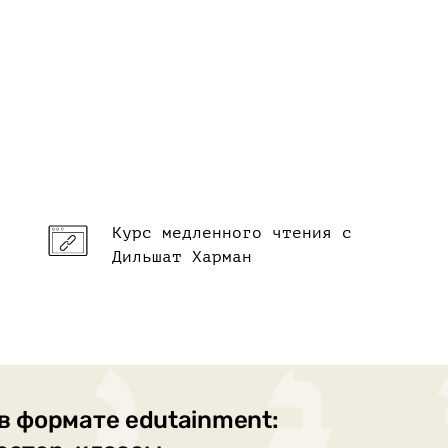
Курс медленного чтения с
Дильшат Харман
в формате edutainment: