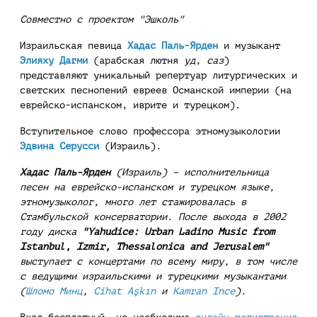
Совместно с проектом "Эшколь"
Израильская певица
Хадас Паль-Ярден
и музыкант
Элияху Дагми
(арабская лютня
уд
,
саз
)
представляют уникальный репертуар литургических и
светских песнопений евреев Османской империи (на
еврейско-испанском, иврите и турецком).
Вступительное слово профессора этномузыкологии
Эдвина Серусси
(Израиль).
Хадас Паль-Ярден
(Израиль) – исполнительница
песен на еврейско-испанском и турецком языке,
этномузыколог, много лет стажировалась в
Стамбульской консерватории. После выхода в 2002
году диска
"Yahudice: Urban Ladino Music from
Istanbul, Izmir, Thessalonica and Jerusalem"
выступает с концертами по всему миру, в том числе
с ведущими израильскими и турецкими музыкантами
(
Шломо Минц
,
Cihat Aşkın
и
Kamran Ince
).