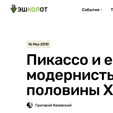
События
16 May 2010
Пикассо и 
модернист
половины X