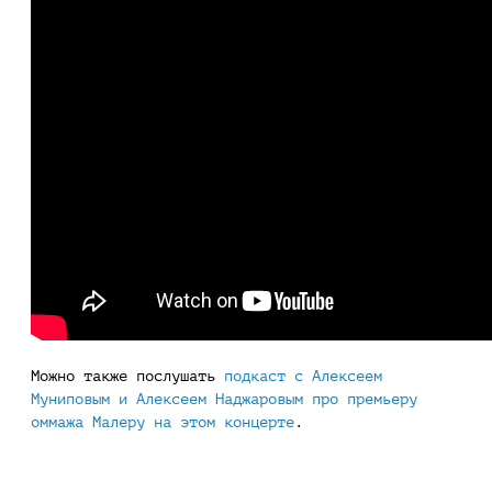
Можно также послушать
подкаст с Алексеем
Муниповым и Алексеем Наджаровым про премьеру
оммажа Малеру на этом концерте
.