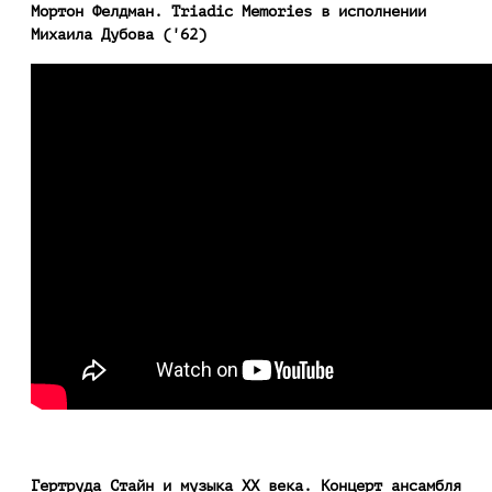
Мортон Фелдман. Triadic Memories в исполнении
Михаила Дубова ('62)
Гертруда Стайн и музыка XX века. Концерт ансамбля