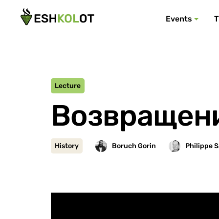
Events
T
Lecture
Возвращени
History