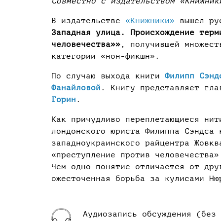
Совместно с издательством «Книжник
В издательстве
«Книжники»
вышел ру
Западная улица. Происхождение терм
человечества»»
, получившей множест
категории «нон-фикшн».
По случаю выхода книги
Филипп Сэнд
Фанайловой
. Книгу представляет гла
Горин
.
Как причудливо переплетающиеся нит
лондонского юриста Филиппа Сэндса 
западноукраинского райцентра Жовкв
«преступление против человечества»
Чем одно понятие отличается от дру
ожесточенная борьба за кулисами Ню
Аудиозапись обсуждения (без