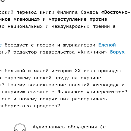
и»
сский перевод книги Филиппа Сэндса
«Восточно-
инов «геноцид» и «преступление против
во национальных и международных премий в
с
беседует с поэтом и журналистом
Еленой
вный редактор издательства «Книжники»
Борух
и большой и малой истории XX века приводят
к заросшему осокой пруду на окраине
а? Почему возникновение понятий «геноцид» и
 напрямую связано с Львовским университетом?
гого и почему вокруг них развернулась
рнбергского процесса?
Аудиозапись обсуждения (с