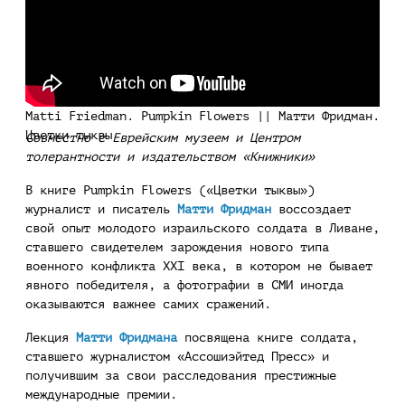
Matti Friedman. Pumpkin Flowers || Матти Фридман.
Цветки тыквы
Совместно с Еврейским музеем и Центром
толерантности и издательством «Книжники»
В книге Pumpkin Flowers («Цветки тыквы»)
журналист и писатель
Матти Фридман
воссоздает
свой опыт молодого израильского солдата в Ливане,
ставшего свидетелем зарождения нового типа
военного конфликта XXI века, в котором не бывает
явного победителя, а фотографии в СМИ иногда
оказываются важнее самих сражений.
Лекция
Матти Фридмана
посвящена книге солдата,
ставшего журналистом «Ассошиэйтед Пресс» и
получившим за свои расследования престижные
международные премии.