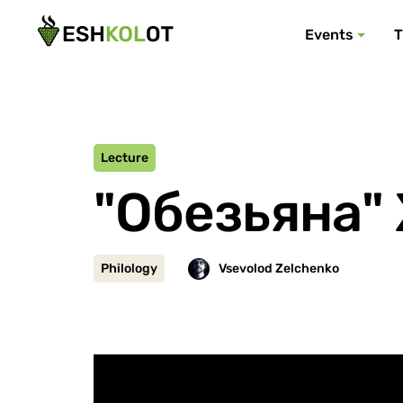
Events
T
Lecture
"Обезьяна"
Philology