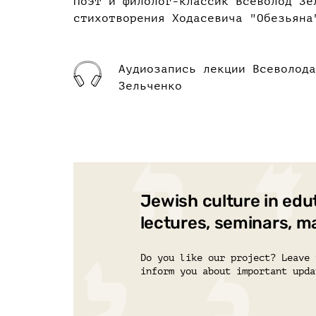
Поэт и филолог-классик Всеволод Зе
стихотворения Ходасевича "Обезьяна
Аудиозапись лекции Всеволода
Зельченко
Jewish culture in edu
lectures, seminars, m
Do you like our project? Leave 
inform you about important upda