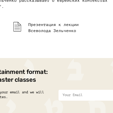
льченко рассказывает о еврейских контекстах
".
Презентация к лекции
Всеволода Зельченко
tainment format:
aster classes
your email and we will
tes.