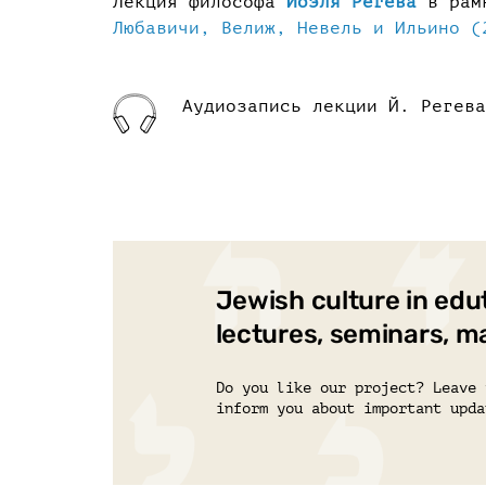
Лекция философа
Йоэля Регева
в рам
Любавичи, Велиж, Невель и Ильино (
Аудиозапись лекции Й. Регева
Jewish culture in edu
lectures, seminars, m
Do you like our project? Leave 
inform you about important upda