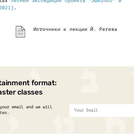
ках
летней экспедиции проекта "Эшколот" в
2021)
.
Источники к лекции Й. Регева
tainment format:
aster classes
your email and we will
tes.