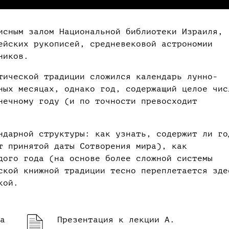
исным залом Национальной библиотеки Израиля,
ейских рукописей, средневековой астрономии
ников.
тической традиции сложился календарь лунно-
ных месяцах, однако год, содержащий целое чис
нечному году (и по точности превосходит
ндарной структуры: как узнать, содержит ли го
т принятой даты Сотворения мира), как
дого года (на основе более сложной системы
ской книжной традиции тесно переплетается зде
кой.
а
Презентация к лекции А.