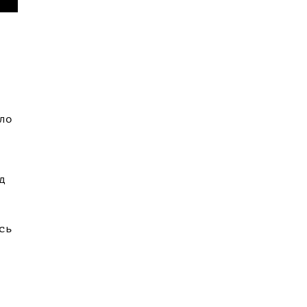
ло
д
сь