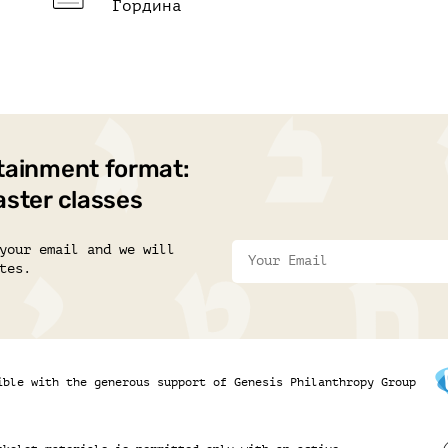
Гордина
tainment format:
aster classes
your email and we will
tes.
ible with the generous support of Genesis Philanthropy Group