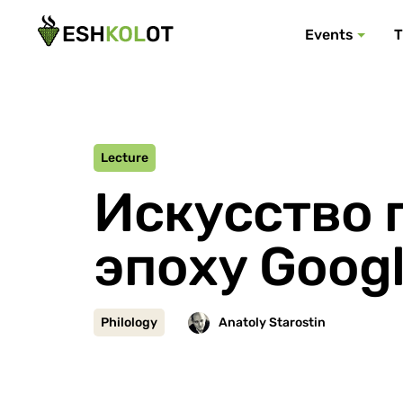
Events
T
Lecture
Искусство 
эпоху Googl
Philology