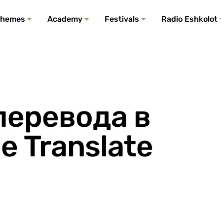
All podcasts
All events
All festivals
Show all
All themes
hemes
Academy
Festivals
Radio Eshkolot
перевода в
e Translate