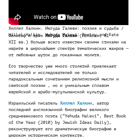
Хиллел Халкин. Иегуда Галеви: поэзия и судьба /
Hillel Halkin. Yehuda Halevi: Poetry and Fate
Философ и врач
Иегуда Галеви
(Испания, XI-
XII вв.) больше всего известен своими стихами на
иврите в широчайшем спектре тематических жанров —
от любовных шуток до покаянных молитв.
Его творчество уже много столетий привлекает
читателей и исследователей не только
парадоксальным сочетанием религиозной мысли и
светской поэзии , но и уникальным сплавом
еврейской и арабо-мусульманской культур.
Израильский писатель
Хиллел Халкин
, автор
последней англоязычной биографии великого
средневекового поэта (“Yehuda Halevi”, Best Book
of the Year (2010) by Jewish Ideas Daily),
реконструирует его драматическую биографию в
широком историческом контексте.