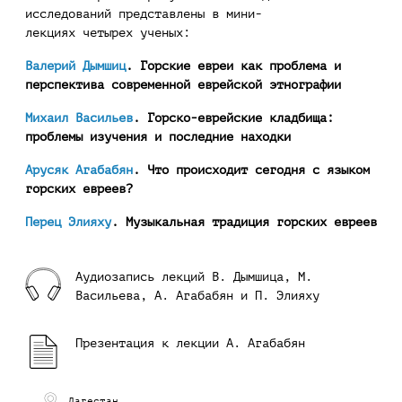
исследований представлены в мини-
лекциях четырех ученых:
Валерий Дымшиц
. Горские евреи как проблема и
перспектива современной еврейской этнографии
Михаил Васильев
. Горско-еврейские кладбища:
проблемы изучения и последние находки
Арусяк Агабабян
. Что происходит сегодня с языком
горских евреев?
Перец Элияху
. Музыкальная традиция горских евреев
Аудиозапись лекций В. Дымшица, М.
Васильева, А. Агабабян и П. Элияху
Презентация к лекции А. Агабабян
Дагестан