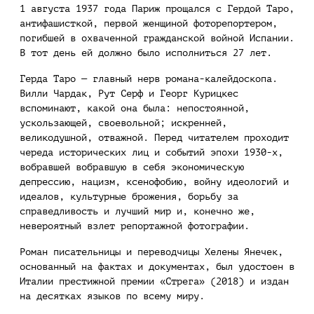
1 августа 1937 года Париж прощался с Гердой Таро,
антифашисткой, первой женщиной фоторепортером,
погибшей в охваченной гражданской войной Испании.
В тот день ей должно было исполниться 27 лет.
Герда Таро — главный нерв романа-калейдоскопа.
Вилли Чардак, Рут Серф и Георг Курицкес
вспоминают, какой она была: непостоянной,
ускользающей, своевольной; искренней,
великодушной, отважной. Перед читателем проходит
череда исторических лиц и событий эпохи 1930-х,
вобравшей вобравшую в себя экономическую
депрессию, нацизм, ксенофобию, войну идеологий и
идеалов, культурные брожения, борьбу за
справедливость и лучший мир и, конечно же,
невероятный взлет репортажной фотографии.
Роман писательницы и переводчицы Хелены Янечек,
основанный на фактах и документах, был удостоен в
Италии престижной премии «Стрега» (2018) и издан
на десятках языков по всему миру.