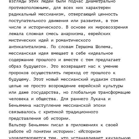
взгляды этих людей были подчас диаметрально
противоположными, для всех них характерен
радикальный мессианизм, отвергающий ценность
поступательного движения или развития, в том
числе и исторического. В основе их мировоззрения
лежала сложная смесь анархизма, еврейских
мистических идей и романтического
антикапитализма. По словам Гершома Шолема,
мессианская идея вмещает в себе «идеальное
содержание прошлого и вместе с тем предлагает
образ будущего». Это возвращает нас к умению
пророков осуществлять переход от прошлого к
будущему. Этот новый мессианский иудаизм ставил
целью не просто возрождение еврейской культуры
или даже государства, но глобальную трансформацию
человека и общества. Для раннего Лукача и
Беньямина наступление мессианской эпохи
связывалось с критикой традиционного
представления об истории.
Вальтер Беньямин писал в приложениях к своей
работе «О понятии истории»: «Историзм
удовлетворяется тем, что устанавливает каузальную