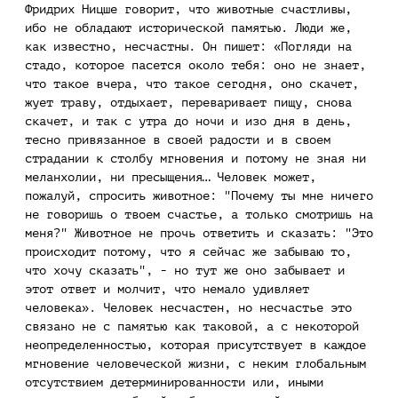
Фридрих Ницше говорит, что животные счастливы,
ибо не обладают исторической памятью. Люди же,
как известно, несчастны. Он пишет: «Погляди на
стадо, которое пасется около тебя: оно не знает,
что такое вчера, что такое сегодня, оно скачет,
жует траву, отдыхает, переваривает пищу, снова
скачет, и так с утра до ночи и изо дня в день,
тесно привязанное в своей радости и в своем
страдании к столбу мгновения и потому не зная ни
меланхолии, ни пресыщения… Человек может,
пожалуй, спросить животное: "Почему ты мне ничего
не говоришь о твоем счастье, а только смотришь на
меня?" Животное не прочь ответить и сказать: "Это
происходит потому, что я сейчас же забываю то,
что хочу сказать", - но тут же оно забывает и
этот ответ и молчит, что немало удивляет
человека». Человек несчастен, но несчастье это
связано не с памятью как таковой, а с некоторой
неопределенностью, которая присутствует в каждое
мгновение человеческой жизни, с неким глобальным
отсутствием детерминированности или, иными