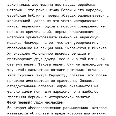
закончилась две тысячи лет назад, еврейская
история - это роман между Богом и его народом,
еврейская Библия в первых абзацах разделывается с
космогонией, далее же это чисто историческая
книга, еврейский подход к истории совершенно не
похож на христианский, первые христианские
историки ориентировались именно на еврейскую
модель. Несмотря на то, что эти утверждения,
прозвучавшие на лекции Анны Ямпольской и Михаила
Ямпольского «Сломанное время», отчасти и
противоречат друг другу, все они в той или иной
степени верны. Таковы евреи. Они не претендуют на
то, чтобы называться «отцами истории», оставив
этот скромный титул Геродоту, полагая, что более
пристало именоваться ее праотцами. Однако,
парадоксальным образом, евреи оказываются не
только самым помнящим народом, но и наиболее
яростными борцами с исторической памятью.
Факт первый: люди несчастны
Во втором «Несвоевременном размышлении», которое
называется «О пользе и вреде истории для жизни»,