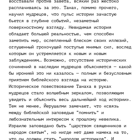
восставали против завета, всякий раз жестоко
расплачиваясь за это. Танах, помимо прочего,
научил мудрецов, что пульс истории зачастую
бьется в глубине событий, незаметный
поверхностному взгляду. Невидимая история
обладает большей реальностью, чем способен
заметить мир, ослепленный блеском своих иллюзий,
оглушенный грохочущей поступью мнимых сил, вослед
которым он устремляется к новым и новым
заблуждениям… Возможно, отсутствие исторических
сочинений в наследии мудрецов объясняется — какой
бы иронией это ни казалось — полным и безусловным
приятием библейского взгляда на историю.
Историческое повествование Танаха в руках
мудрецов стало волшебным зеркалом, позволяющим
увидеть и объяснить весь дальнейший ход истории».
Тем не менее, Йерушалми замечает, что «связь
между библейской заповедью “помнить” и
любознательным интересом к прошлому невелика.
Израилю заповедано быть “царством священников и
народом святым”, но нигде нет даже намека на то,
что он должен стать “народом историков”. И