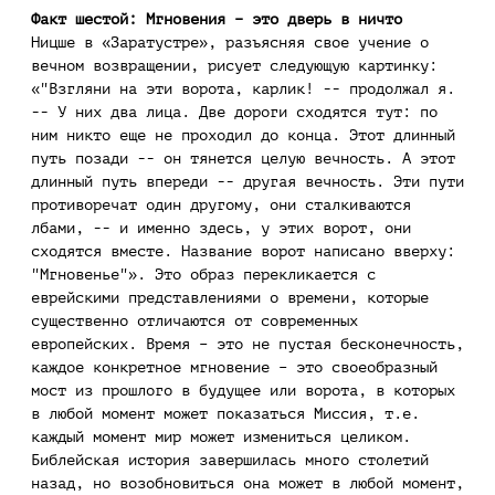
Факт шестой: Мгновения – это дверь в ничто
Ницше в «Заратустре», разъясняя свое учение о
вечном возвращении, рисует следующую картинку:
«"Взгляни на эти ворота, карлик! -- продолжал я.
-- У них два лица. Две дороги сходятся тут: по
ним никто еще не проходил до конца. Этот длинный
путь позади -- он тянется целую вечность. А этот
длинный путь впереди -- другая вечность. Эти пути
противоречат один другому, они сталкиваются
лбами, -- и именно здесь, у этих ворот, они
сходятся вместе. Название ворот написано вверху:
"Мгновенье"». Это образ перекликается с
еврейскими представлениями о времени, которые
существенно отличаются от современных
европейских. Время – это не пустая бесконечность,
каждое конкретное мгновение – это своеобразный
мост из прошлого в будущее или ворота, в которых
в любой момент может показаться Миссия, т.е.
каждый момент мир может измениться целиком.
Библейская история завершилась много столетий
назад, но возобновиться она может в любой момент,