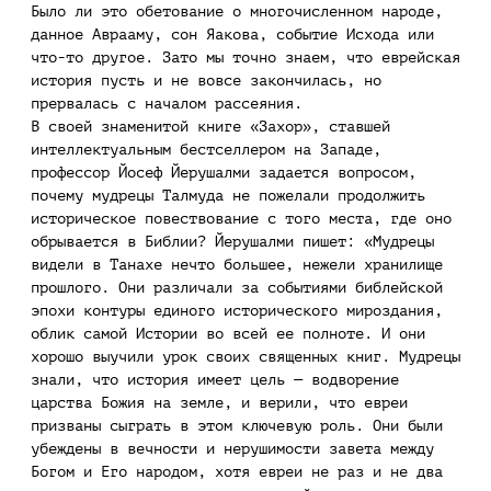
Было ли это обетование о многочисленном народе,
данное Аврааму, сон Яакова, событие Исхода или
что-то другое. Зато мы точно знаем, что еврейская
история пусть и не вовсе закончилась, но
прервалась с началом рассеяния.
В своей знаменитой книге «Захор», ставшей
интеллектуальным бестселлером на Западе,
профессор Йосеф Йерушалми задается вопросом,
почему мудрецы Талмуда не пожелали продолжить
историческое повествование с того места, где оно
обрывается в Библии? Йерушалми пишет: «Мудрецы
видели в Танахе нечто большее, нежели хранилище
прошлого. Они различали за событиями библейской
эпохи контуры единого исторического мироздания,
облик самой Истории во всей ее полноте. И они
хорошо выучили урок своих священных книг. Мудрецы
знали, что история имеет цель — водворение
царства Божия на земле, и верили, что евреи
призваны сыграть в этом ключевую роль. Они были
убеждены в вечности и нерушимости завета между
Богом и Его народом, хотя евреи не раз и не два