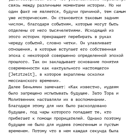
связь между различными моментами истории. Но ни
один факт не является, будучи причиной, тем самым
уже историческим. Он становится таковым задним
числом, благодаря событиям, которые могут быть
отделены от него тысячелетиями. Исходящий из
этого историк прекращает перебирать в руках
череду событий, словно четки. Он улавливает
отношения, в которые вступает его собственная
эпоха с некоторой совершенно определенной эпохой
прошлого. Так он закладывает основание понятия
современности как «актуального настоящего»
[Jetztzeit], в которое вкраплены осколки
мессианского времени».
Далее Беньямин замечает: «Как известно, иудеям
было запрещено испытывать будущее. Зато Тора и
Молитвенник наставляли их в воспоминании.
Благодаря этому для них было расколдовано
будущее, под чары которого попадают те, кто
прибегает к помощи прорицателей. Однако поэтому
будущее не было для иудеев гомогенным и пустым
временем. Потому что в нем каждая секунда была