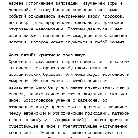
евреев исполнением заповедей, изучением Торы и
молитвой. В эпоху Писания значение некоторых
событий открывалось внутреннему взору пророков,
но прекращение пророчества сделало историческое
откровение невозможным. Поэтому две тысячи лет
евреи живут в напряженном ожидании возобновления
истории, которое может случиться в любой момент.
Факт пятый: христиане тоже ждут
Христиане, ожидающие второго пришествия, в каком-
то смысле повторяют судьбу своих старших
авраамических братьев. Они тоже ждут, терпеливо и
смиренно. Нельзя сказать, чтобы ожидание
избавления было бы у них менее интенсивным, чем у
евреев, однако качество этого ожидания несколько
иное. Богословское учение о катехоне, об
отложенном конце времен может прояснить различие
между еврейским и христианским подходами. Катехон
(греч. ο κατέχων — Удерживающий) — нечто временно
существующее в мире и препятствующее наступлению
конца света. Учение о катехоне основывается на