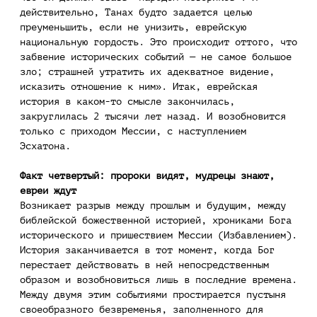
действительно, Танах будто задается целью
преуменьшить, если не унизить, еврейскую
национальную гордость. Это происходит оттого, что
забвение исторических событий — не самое большое
зло; страшней утратить их адекватное видение,
исказить отношение к ним». Итак, еврейская
история в каком-то смысле закончилась,
закруглилась 2 тысячи лет назад. И возобновится
только с приходом Мессии, с наступлением
Эсхатона.
Факт четвертый: пророки видят, мудрецы знают,
евреи ждут
Возникает разрыв между прошлым и будущим, между
библейской божественной историей, хрониками Бога
исторического и пришествием Мессии (Избавлением).
История заканчивается в тот момент, когда Бог
перестает действовать в ней непосредственным
образом и возобновиться лишь в последние времена.
Между двумя этим событиями простирается пустыня
своеобразного безвременья, заполненного для