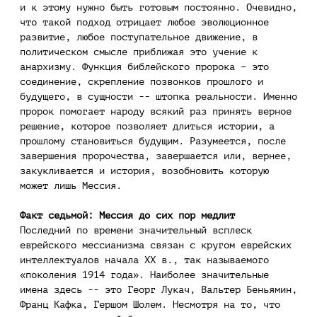
и к этому нужно быть готовым постоянно. Очевидно,
что такой подход отрицает любое эволюционное
развитие, любое поступательное движение, в
политическом смысле приближая это учение к
анархизму. Функция библейского пророка – это
соединение, скрепление позвонков прошлого и
будущего, в сущности -- штопка реальности. Именно
пророк помогает народу всякий раз принять верное
решение, которое позволяет длиться истории, а
прошлому становиться будущим. Разумеется, после
завершения пророчества, завершается или, вернее,
закукливается и история, возобновить которую
может лишь Мессия.
Факт седьмой: Мессия до сих пор медлит
Последний по времени значительный всплеск
еврейского мессианизма связан с кругом еврейских
интеллектуалов начала XX в., так называемого
«поколения 1914 года». Наиболее значительные
имена здесь -- это Георг Лукач, Вальтер Беньямин,
Франц Кафка, Гершом Шолем. Несмотря на то, что