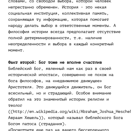
словами, со свободой выбора, которой человек
непрестанно обременен. История - это некая
социальная институция, коллективная память,
сохраняющая ту информацию, которая помогает
народу делать выбор в ответственные моменты. А
философия истории всегда предполагает отсутствие
полной детерминированности, т.е. наличие
неопределенности и выбора в каждый конкретный
момент.
Факт второй: Бог тоже не вполне счастлив
Библейский Бог, явленный нам как раз в своей
исторической ипостаси, совершенно не похож на
бога философов, на «недвижимое движущее»
Аристотеля. Это движущийся движитель, он Бог
всесильный, но и страдающий. Особое внимание
обратил на это знаменитый историк религии и
теолог
((http://en.wikipedia.org/wiki/Abraham_Joshua_Hesche
Авраам Хешель)), который называл библейского Бога
Богом патоса (страдания).
«Посмотрите еще раз на вашего бессердечного