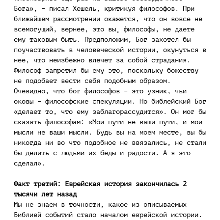
Бога», – писал Хешель, критикуя философов. При
ближайшем рассмотрении окажется, что он вовсе не
всемогущий, вернее, это вы¸ философы, не даете
ему таковым быть. Предположим, Бог захотел бы
поучаствовать в человеческой истории, окунуться в
нее, что неизбежно влечет за собой страдания.
Философ запретил бы ему это, поскольку божеству
не подобает вести себя подобным образом.
Очевидно, что бог философов – это узник, чьи
оковы – философские спекуляции. Но библейский Бог
«делает то, что ему заблагорассудится». Он мог бы
сказать философам: «Мои пути не ваши пути, и мои
мысли не ваши мысли. Будь вы на моем месте, вы бы
никогда ни во что подобное не ввязались, не стали
бы делить с людьми их беды и радости. А я это
сделал».
Факт третий: Еврейская история закончилась 2
тысячи лет назад
Мы не знаем в точности, какое из описываемых
Библией событий стало началом еврейской истории.