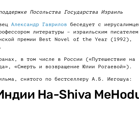
поддержке Посольства Государства Израиль
овец
Александр Гаврилов
беседует с иерусалимце
рофессором литературы – израильским писателем
ской премии Best Novel of the Year (1992),
.
ранах, в том числе в России («Путешествие на
да», «Смерть и возвращение Юлии Рогаевой»).
ильма, снятого по бестселлеру А.Б. Иегошуа:
Индии Ha-Shiva MeHod