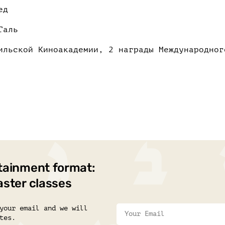
ед
Галь
ильской Киноакадемии, 2 награды Международног
tainment format:
aster classes
your email and we will
tes.