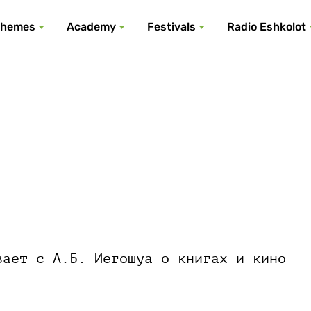
All podcasts
All events
All festivals
Show all
All themes
hemes
Academy
Festivals
Radio Eshkolot
вает с А.Б. Иегошуа о книгах и кино